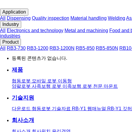
Application
All
Dispensing
Quality inspection
Material handling
Welding
As
Industry
All
Electronics and technology
Metal and machining
Food and 
industries
Product
All
RB3-730
RB3-1200
RB3-1200N
RB5-850
RB5-850N
RB10
등록된 콘텐츠가 없습니다.
제품
협동로봇
모바일 로봇
이동형
양팔로봇
사족보행 로봇
이족보행 로봇
천문 마운트
기술지원
다운로드
협동로봇 기술자료
RB-Y1 웹매뉴얼
RB-Y1 깃
회사소개
회사소개
회사위치
윤리경영