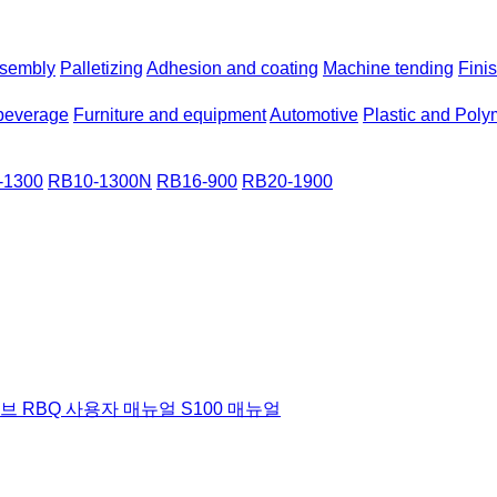
sembly
Palletizing
Adhesion and coating
Machine tending
Fini
beverage
Furniture and equipment
Automotive
Plastic and Poly
-1300
RB10-1300N
RB16-900
RB20-1900
허브
RBQ 사용자 매뉴얼
S100 매뉴얼