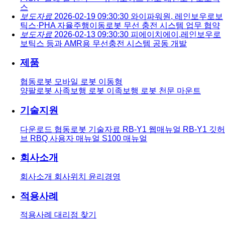
스
보도자료
2026-02-19 09:30:30
와이파워원, 레인보우로보
틱스·PHA 자율주행이동로봇 무선 충전 시스템 업무 협약
보도자료
2026-02-13 09:30:30
피에이치에이,레인보우로
보틱스 등과 AMR용 무선충전 시스템 공동 개발
제품
협동로봇
모바일 로봇
이동형
양팔로봇
사족보행 로봇
이족보행 로봇
천문 마운트
기술지원
다운로드
협동로봇 기술자료
RB-Y1 웹매뉴얼
RB-Y1 깃허
브
RBQ 사용자 매뉴얼
S100 매뉴얼
회사소개
회사소개
회사위치
윤리경영
적용사례
적용사례
대리점 찾기