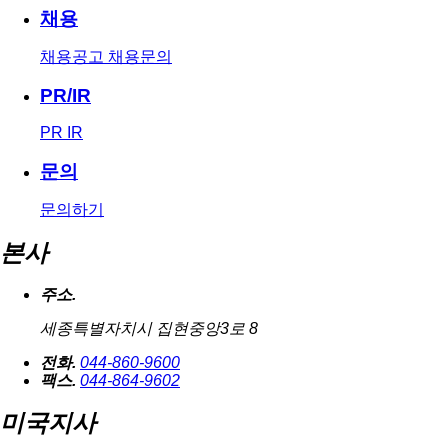
채용
채용공고
채용문의
PR/IR
PR
IR
문의
문의하기
본사
주소.
세종특별자치시 집현중앙3로 8
전화.
044-860-9600
팩스.
044-864-9602
미국지사