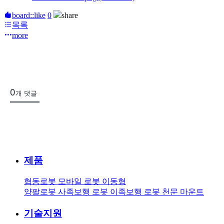
board::like
0
share
목록
more
0
개 댓글
제품
협동로봇
모바일 로봇
이동형
양팔로봇
사족보행 로봇
이족보행 로봇
천문 마운트
기술지원