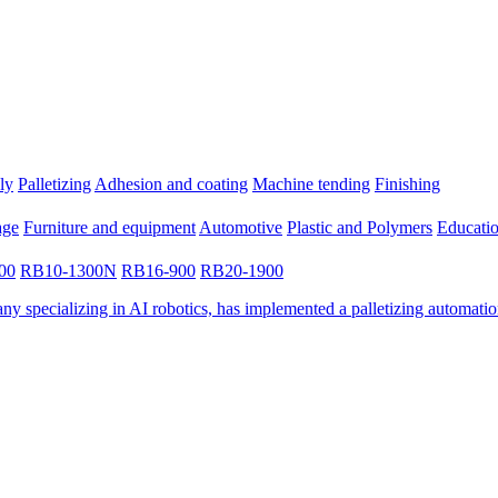
ly
Palletizing
Adhesion and coating
Machine tending
Finishing
age
Furniture and equipment
Automotive
Plastic and Polymers
Educatio
00
RB10-1300N
RB16-900
RB20-1900
 specializing in AI robotics, has implemented a palletizing automatio