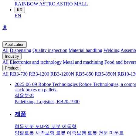
RAINBOW ASTRO
ASTRO MALL
KR
EN
홈
Application
All
Dispensing
Quality inspection
Material handling
Welding
Assemb
Industry
All
Electronics and technology
Metal and machining
Food and bever
Product
All
RB3-730
RB3-1200
RB3-1200N
RB5-850
RB5-850N
RB10-13
2025-06-09
Roboe Technologies
Roboe Technologies, a company
stack boxes on pallets.
적용분야
Palletizing
,
Logistics
,
RB20-1900
제품
협동로봇
모바일 로봇
이동형
양팔로봇
사족보행 로봇
이족보행 로봇
천문 마운트