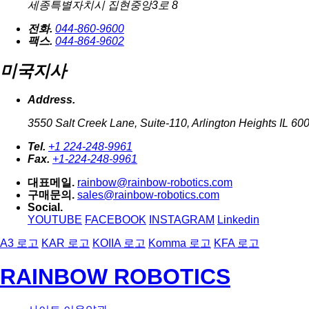
세종특별자치시 집현중앙3로 8
전화.
044-860-9600
팩스.
044-864-9602
미국지사
Address.
3550 Salt Creek Lane, Suite-110, Arlington Heights IL 60
Tel.
+1 224-248-9961
Fax.
+1-224-248-9961
대표메일.
rainbow@rainbow-robotics.com
구매문의.
sales@rainbow-robotics.com
Social.
YOUTUBE
FACEBOOK
INSTAGRAM
Linkedin
A3 로고
KAR 로고
KOIIA 로고
Komma 로고
KFA 로고
RAINBOW ROBOTICS