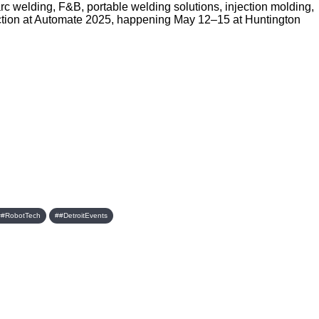
c welding, F&B, portable welding solutions, injection molding,
 action at Automate 2025, happening May 12–15 at Huntington
##RobotTech
##DetroitEvents