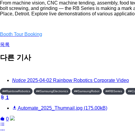
From machine vision, CNC machine tending, assembly, food tech,
bolt screwing, and grinding — the RB Series is making a mark a
Place, Detroit. Explore live demonstrations of various applicati
Booth Tour Booking
목록
다른 기사
Notice
2025-04-02
Rainbow Robotics Corporate Video
##RainbowRobotics
##SamsungElectronics
##SamsungRobot
##RBSeries
##Co
board::fileAttachedList
1
Automate_2025_Thumnail.jpg
(175.00kB)
board::like
share
0
목
록
more