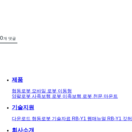
0
개 댓글
제품
협동로봇
모바일 로봇
이동형
양팔로봇
사족보행 로봇
이족보행 로봇
천문 마운트
기술지원
다운로드
협동로봇 기술자료
RB-Y1 웹매뉴얼
RB-Y1 깃
회사소개