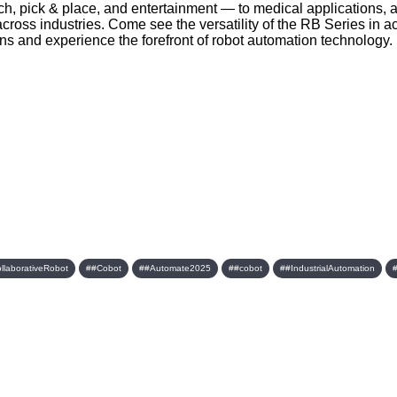
 pick & place, and entertainment — to medical applications, ar
cross industries. Come see the versatility of the RB Series in
ons and experience the forefront of robot automation technology.
llaborativeRobot
##Cobot
##Automate2025
##cobot
##IndustrialAutomation