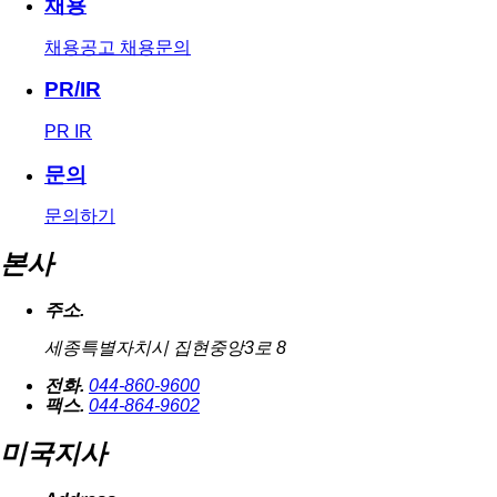
채용
채용공고
채용문의
PR/IR
PR
IR
문의
문의하기
본사
주소.
세종특별자치시 집현중앙3로 8
전화.
044-860-9600
팩스.
044-864-9602
미국지사