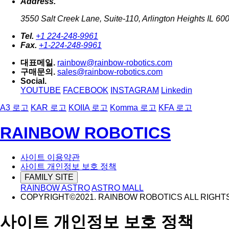
Address.
3550 Salt Creek Lane, Suite-110, Arlington Heights IL 60
Tel.
+1 224-248-9961
Fax.
+1-224-248-9961
대표메일.
rainbow@rainbow-robotics.com
구매문의.
sales@rainbow-robotics.com
Social.
YOUTUBE
FACEBOOK
INSTAGRAM
Linkedin
A3 로고
KAR 로고
KOIIA 로고
Komma 로고
KFA 로고
RAINBOW ROBOTICS
사이트 이용약관
사이트 개인정보 보호 정책
FAMILY SITE
RAINBOW ASTRO
ASTRO MALL
COPYRIGHT©2021. RAINBOW ROBOTICS ALL RIGHT
사이트 개인정보 보호 정책